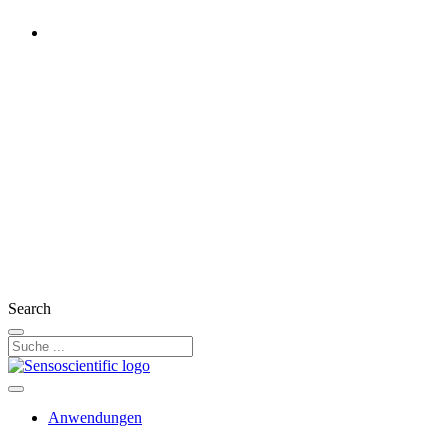
Austria
United States
United Kingdom
Ireland
France
Germany
Switzerland
Search
Anwendungen