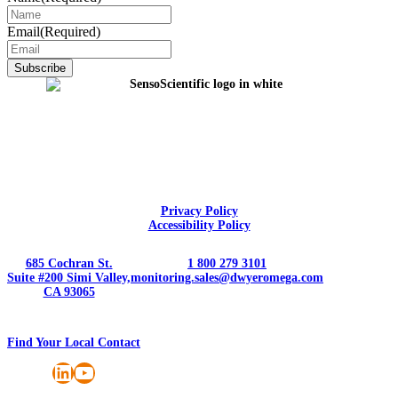
Email
(Required)
Privacy Policy
Accessibility Policy
685 Cochran St.
1 800 279 3101
Suite #200 Simi Valley,
monitoring.sales@dwyeromega.com
CA 93065
Find Your Local Contact
LinkedIn
YouTube