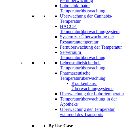
Fernüberwachung
Labor-Inkubator
Temperaturüberwachung
Überwachung der Cannabis-
Temperatur
HACCP-
Temperaturüberwachungssystem
System zur Überwachung der
Restauranttemperatur
Fernüberwachung der Temperatur
Serverraum-
Temperaturüberwachung
Lebensmittelsicherheit
Temperaturüberwachung
Pharmazeutische
Temperaturüberwachung
Krankenhaus-
Überwachungssysteme
Überwachung der Labortemperatur
Temperaturüberwachung in der
Apotheke
Überwachung der Temperatur
während des Transports
By Use Case