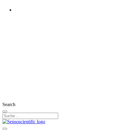
Austria
Rest of the World
United States
United Kingdom
Ireland
France
Germany
Switzerland
Search