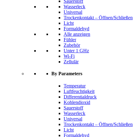
Sauerstoff
Wasserleck
Universal
Trockenkontakt – Öffnen/Schließen
Licht
Formaldehyd
Alle anzeigen
Fühler
Zubehör
Unter 1 GHz
Wi-Fi
Zellulär
By Parameters
Temperatur
Luftfeuchtigkeit
Differentialdruck
Kohlendioxid
Sauerstoff
Wasserleck
Universal
Trockenkontakt – Öffnen/Schließen
Licht
Formaldehyd