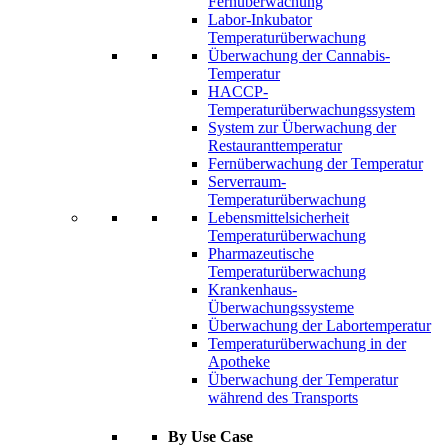
Fernüberwachung
Labor-Inkubator
Temperaturüberwachung
Überwachung der Cannabis-
Temperatur
HACCP-
Temperaturüberwachungssystem
System zur Überwachung der
Restauranttemperatur
Fernüberwachung der Temperatur
Serverraum-
Temperaturüberwachung
Lebensmittelsicherheit
Temperaturüberwachung
Pharmazeutische
Temperaturüberwachung
Krankenhaus-
Überwachungssysteme
Überwachung der Labortemperatur
Temperaturüberwachung in der
Apotheke
Überwachung der Temperatur
während des Transports
By Use Case