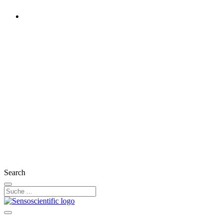
Switzerland
Rest of the World
United States
United Kingdom
Ireland
France
Germany
Austria
Search