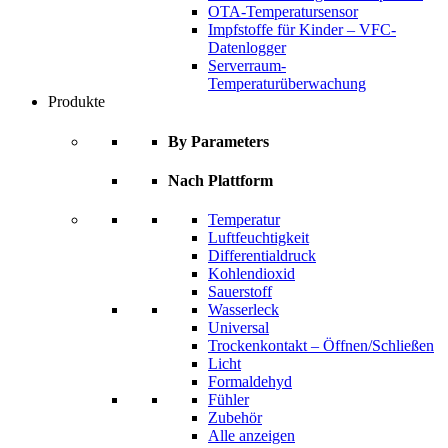
OTA-Temperatursensor
Impfstoffe für Kinder – VFC-
Datenlogger
Serverraum-
Temperaturüberwachung
Produkte
By Parameters
Nach Plattform
Temperatur
Luftfeuchtigkeit
Differentialdruck
Kohlendioxid
Sauerstoff
Wasserleck
Universal
Trockenkontakt – Öffnen/Schließen
Licht
Formaldehyd
Fühler
Zubehör
Alle anzeigen