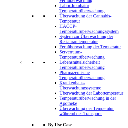
Fernüberwachung
Labor-Inkubator
Temperaturüberwachung
Überwachung der Cannabis-
Temperatur
HACCP-
Temperaturüberwachungssystem
System zur Überwachung der
Restauranttemperatur
Fernüberwachung der Temperatur
Serverraum-
Temperaturüberwachung
Lebensmittelsicherheit
Temperaturüberwachung
Pharmazeutische
Temperaturüberwachung
Krankenhaus-
Überwachungssysteme
Überwachung der Labortemperatur
Temperaturüberwachung in der
Apotheke
Überwachung der Temperatur
während des Transports
By Use Case