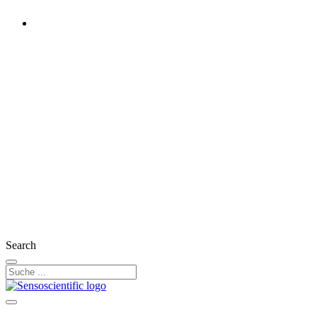
Switzerland
Rest of the World
United States
United Kingdom
Ireland
France
Germany
Austria
Search