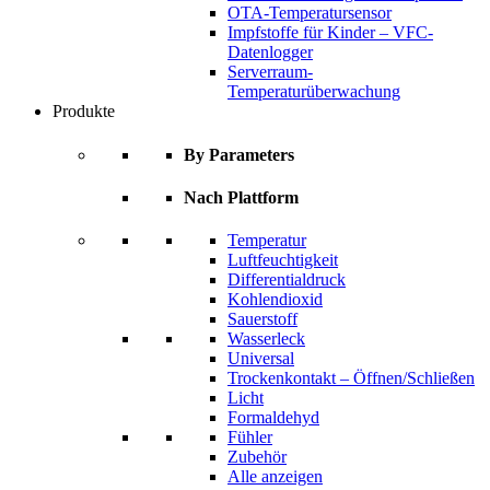
OTA-Temperatursensor
Impfstoffe für Kinder – VFC-
Datenlogger
Serverraum-
Temperaturüberwachung
Produkte
By Parameters
Nach Plattform
Temperatur
Luftfeuchtigkeit
Differentialdruck
Kohlendioxid
Sauerstoff
Wasserleck
Universal
Trockenkontakt – Öffnen/Schließen
Licht
Formaldehyd
Fühler
Zubehör
Alle anzeigen