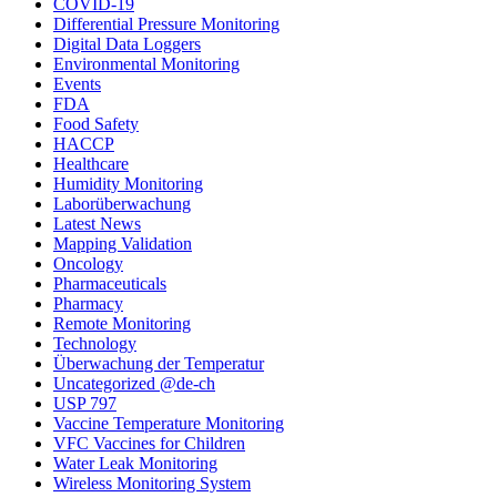
COVID-19
Differential Pressure Monitoring
Digital Data Loggers
Environmental Monitoring
Events
FDA
Food Safety
HACCP
Healthcare
Humidity Monitoring
Laborüberwachung
Latest News
Mapping Validation
Oncology
Pharmaceuticals
Pharmacy
Remote Monitoring
Technology
Überwachung der Temperatur
Uncategorized @de-ch
USP 797
Vaccine Temperature Monitoring
VFC Vaccines for Children
Water Leak Monitoring
Wireless Monitoring System