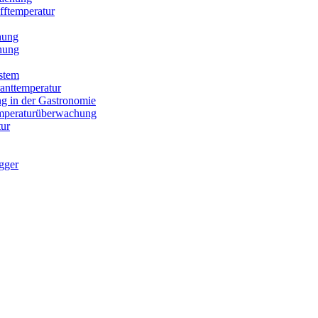
fftemperatur
hung
hung
stem
anttemperatur
g in der Gastronomie
Temperaturüberwachung
ur
gger