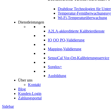
Drahtlose Technologien für Unte
Temperatur-Fernüberwachungssy
Wi-Fi-Temperaturüberwachung
Dienstleistungen
A2LA-akkreditierte Kalibrierdienste
IQ OQ PQ-Validierung
Mapping-Validierung
SensoCal Vor-Ort-Kalibrierungsservice
Sorglos+
Ausbildung
Über uns
Kontakt
Blog
Kunden-Login
Zahlungsportal
Sidebar