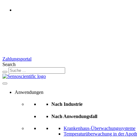
Switzerland
Rest of the World
United States
United Kingdom
Ireland
France
Germany
Austria
Zahlungsportal
Search
Anwendungen
Nach Industrie
Nach Anwendungsfall
Krankenhaus-Überwachungssysteme
Temperaturüberwachung in der Apot