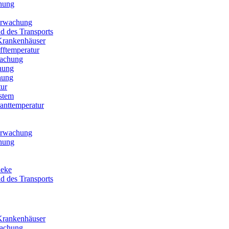
hung
berwachung
 des Transports
Krankenhäuser
fftemperatur
wachung
hung
hung
ur
stem
anttemperatur
berwachung
hung
heke
 des Transports
Krankenhäuser
wachung