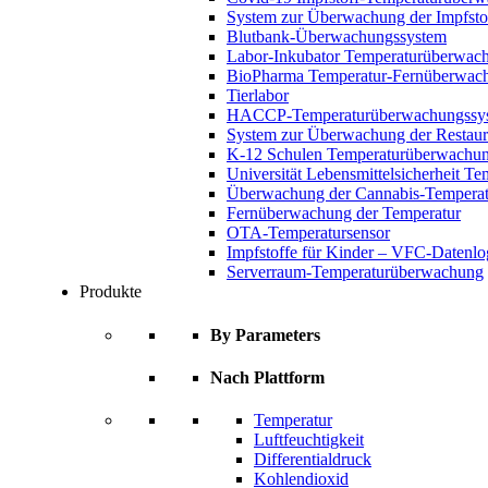
System zur Überwachung der Impfsto
Blutbank-Überwachungssystem
Labor-Inkubator Temperaturüberwac
BioPharma Temperatur-Fernüberwac
Tierlabor
HACCP-Temperaturüberwachungssy
System zur Überwachung der Restaur
K-12 Schulen Temperaturüberwachun
Universität Lebensmittelsicherheit 
Überwachung der Cannabis-Temperat
Fernüberwachung der Temperatur
OTA-Temperatursensor
Impfstoffe für Kinder – VFC-Datenlo
Serverraum-Temperaturüberwachung
Produkte
By Parameters
Nach Plattform
Temperatur
Luftfeuchtigkeit
Differentialdruck
Kohlendioxid