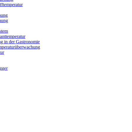
fftemperatur
hung
hung
stem
anttemperatur
g in der Gastronomie
Temperaturüberwachung
ur
gger