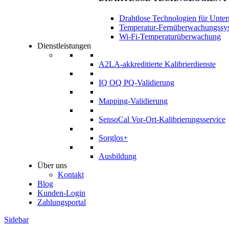
Drahtlose Technologien für Unte
Temperatur-Fernüberwachungssy
Wi-Fi-Temperaturüberwachung
Dienstleistungen
A2LA-akkreditierte Kalibrierdienste
IQ OQ PQ-Validierung
Mapping-Validierung
SensoCal Vor-Ort-Kalibrierungsservice
Sorglos+
Ausbildung
Über uns
Kontakt
Blog
Kunden-Login
Zahlungsportal
Sidebar