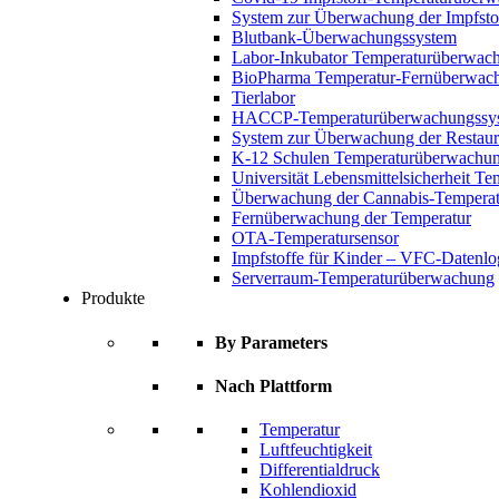
System zur Überwachung der Impfsto
Blutbank-Überwachungssystem
Labor-Inkubator Temperaturüberwac
BioPharma Temperatur-Fernüberwac
Tierlabor
HACCP-Temperaturüberwachungssy
System zur Überwachung der Restaur
K-12 Schulen Temperaturüberwachun
Universität Lebensmittelsicherheit 
Überwachung der Cannabis-Temperat
Fernüberwachung der Temperatur
OTA-Temperatursensor
Impfstoffe für Kinder – VFC-Datenlo
Serverraum-Temperaturüberwachung
Produkte
By Parameters
Nach Plattform
Temperatur
Luftfeuchtigkeit
Differentialdruck
Kohlendioxid