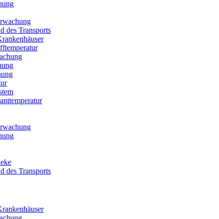
hung
berwachung
 des Transports
Krankenhäuser
fftemperatur
wachung
hung
hung
ur
stem
anttemperatur
berwachung
hung
heke
 des Transports
Krankenhäuser
wachung