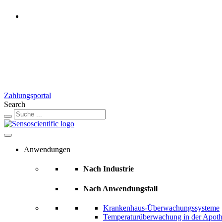
Switzerland
Rest of the World
United States
United Kingdom
Ireland
France
Germany
Austria
Zahlungsportal
Search
Anwendungen
Nach Industrie
Nach Anwendungsfall
Krankenhaus-Überwachungssysteme
Temperaturüberwachung in der Apot