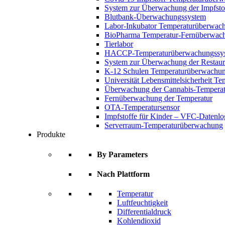
System zur Überwachung der Impfsto
Blutbank-Überwachungssystem
Labor-Inkubator Temperaturüberwac
BioPharma Temperatur-Fernüberwac
Tierlabor
HACCP-Temperaturüberwachungssy
System zur Überwachung der Restaur
K-12 Schulen Temperaturüberwachun
Universität Lebensmittelsicherheit 
Überwachung der Cannabis-Temperat
Fernüberwachung der Temperatur
OTA-Temperatursensor
Impfstoffe für Kinder – VFC-Datenlo
Serverraum-Temperaturüberwachung
Produkte
By Parameters
Nach Plattform
Temperatur
Luftfeuchtigkeit
Differentialdruck
Kohlendioxid