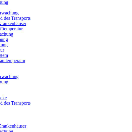
hung
berwachung
 des Transports
Krankenhäuser
fftemperatur
wachung
hung
hung
ur
stem
anttemperatur
berwachung
hung
heke
 des Transports
Krankenhäuser
wachung