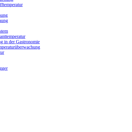
fftemperatur
hung
hung
stem
anttemperatur
g in der Gastronomie
Temperaturüberwachung
ur
gger