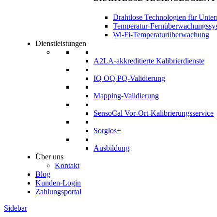
Drahtlose Technologien für Unte
Temperatur-Fernüberwachungssy
Wi-Fi-Temperaturüberwachung
Dienstleistungen
A2LA-akkreditierte Kalibrierdienste
IQ OQ PQ-Validierung
Mapping-Validierung
SensoCal Vor-Ort-Kalibrierungsservice
Sorglos+
Ausbildung
Über uns
Kontakt
Blog
Kunden-Login
Zahlungsportal
Sidebar