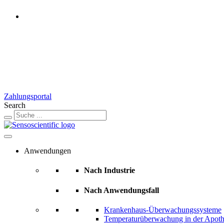
Switzerland
Rest of the World
United States
United Kingdom
Ireland
France
Germany
Austria
Zahlungsportal
Search
Anwendungen
Nach Industrie
Nach Anwendungsfall
Krankenhaus-Überwachungssysteme
Temperaturüberwachung in der Apot