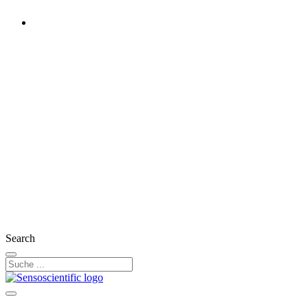
Germany
Rest of the World
United States
United Kingdom
Ireland
France
Austria
Switzerland
Search