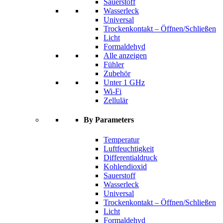
Sauerstoff
Wasserleck
Universal
Trockenkontakt – Öffnen/Schließen
Licht
Formaldehyd
Alle anzeigen
Fühler
Zubehör
Unter 1 GHz
Wi-Fi
Zellulär
By Parameters
Temperatur
Luftfeuchtigkeit
Differentialdruck
Kohlendioxid
Sauerstoff
Wasserleck
Universal
Trockenkontakt – Öffnen/Schließen
Licht
Formaldehyd