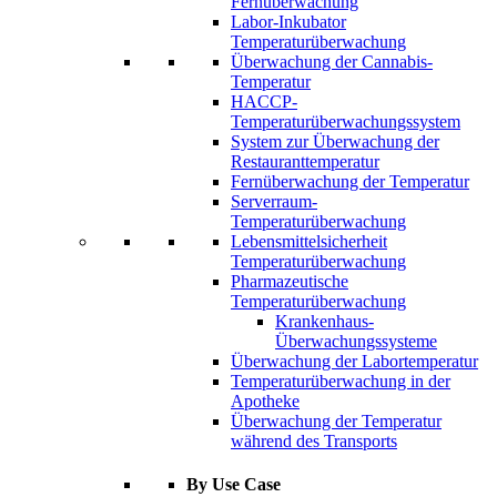
Fernüberwachung
Labor-Inkubator
Temperaturüberwachung
Überwachung der Cannabis-
Temperatur
HACCP-
Temperaturüberwachungssystem
System zur Überwachung der
Restauranttemperatur
Fernüberwachung der Temperatur
Serverraum-
Temperaturüberwachung
Lebensmittelsicherheit
Temperaturüberwachung
Pharmazeutische
Temperaturüberwachung
Krankenhaus-
Überwachungssysteme
Überwachung der Labortemperatur
Temperaturüberwachung in der
Apotheke
Überwachung der Temperatur
während des Transports
By Use Case