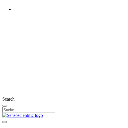
Austria
Rest of the World
United States
United Kingdom
Ireland
France
Germany
Switzerland
Search