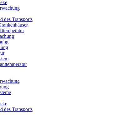
heke
berwachung
 des Transports
Krankenhäuser
fftemperatur
wachung
hung
hung
ur
stem
anttemperatur
berwachung
hung
steme
heke
 des Transports