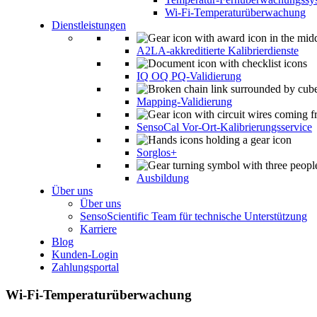
Wi-Fi-Temperaturüberwachung
Dienstleistungen
A2LA-akkreditierte Kalibrierdienste
IQ OQ PQ-Validierung
Mapping-Validierung
SensoCal Vor-Ort-Kalibrierungsservice
Sorglos+
Ausbildung
Über uns
Über uns
SensoScientific Team für technische Unterstützung
Karriere
Blog
Kunden-Login
Zahlungsportal
Wi-Fi-Temperaturüberwachung