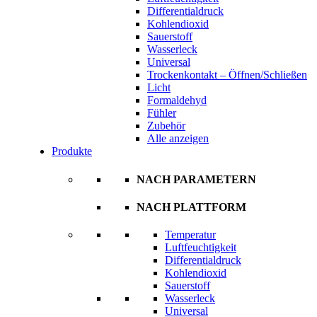
Differentialdruck
Kohlendioxid
Sauerstoff
Wasserleck
Universal
Trockenkontakt – Öffnen/Schließen
Licht
Formaldehyd
Fühler
Zubehör
Alle anzeigen
Produkte
NACH PARAMETERN
NACH PLATTFORM
Temperatur
Luftfeuchtigkeit
Differentialdruck
Kohlendioxid
Sauerstoff
Wasserleck
Universal