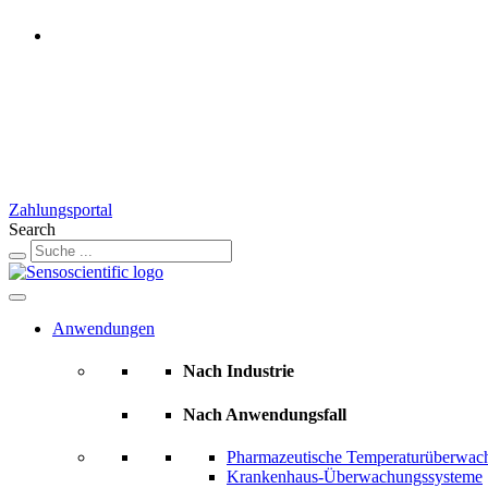
Austria
Rest of the World
United States
United Kingdom
Ireland
France
Germany
Switzerland
Zahlungsportal
Search
Anwendungen
Nach Industrie
Nach Anwendungsfall
Pharmazeutische Temperaturüberwac
Krankenhaus-Überwachungssysteme