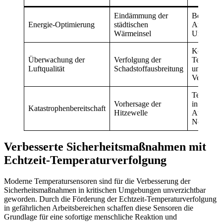
Eindämmung der
Bewertun
Energie-Optimierung
städtischen
Anomalie
Wärmeinsel
Umgebung
Korrelati
Überwachung der
Verfolgung der
Temperat
Luftqualität
Schadstoffausbreitung
und
Verschmu
Temperat
Vorhersage der
in Echtzei
Katastrophenbereitschaft
Hitzewelle
Auslösun
Notfallpr
Verbesserte Sicherheitsmaßnahmen mit
Echtzeit-Temperaturverfolgung
Moderne Temperatursensoren sind für die Verbesserung der
Sicherheitsmaßnahmen in kritischen Umgebungen unverzichtbar
geworden. Durch die Förderung der Echtzeit-Temperaturverfolgung
in gefährlichen Arbeitsbereichen schaffen diese Sensoren die
Grundlage für eine sofortige menschliche Reaktion und