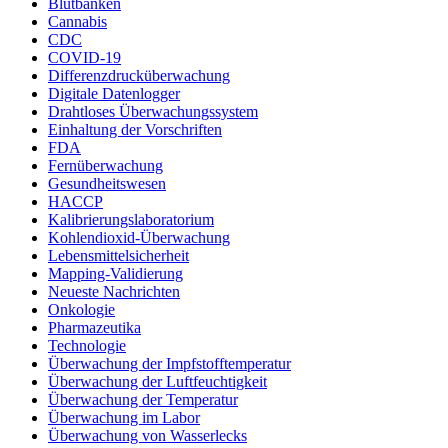
Blutbanken
Cannabis
CDC
COVID-19
Differenzdrucküberwachung
Digitale Datenlogger
Drahtloses Überwachungssystem
Einhaltung der Vorschriften
FDA
Fernüberwachung
Gesundheitswesen
HACCP
Kalibrierungslaboratorium
Kohlendioxid-Überwachung
Lebensmittelsicherheit
Mapping-Validierung
Neueste Nachrichten
Onkologie
Pharmazeutika
Technologie
Überwachung der Impfstofftemperatur
Überwachung der Luftfeuchtigkeit
Überwachung der Temperatur
Überwachung im Labor
Überwachung von Wasserlecks