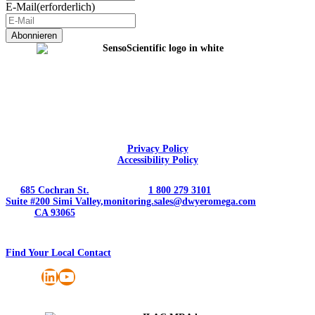
E-Mail
(erforderlich)
Privacy Policy
Accessibility Policy
685 Cochran St.
1 800 279 3101
Suite #200 Simi Valley,
monitoring.sales@dwyeromega.com
CA 93065
Find Your Local Contact
LinkedIn
YouTube