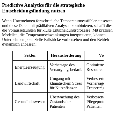
Predictive Analytics für die strategische
Entscheidungsfindung nutzen
Wenn Unternehmen fortschrittliche Temperaturmessfühler einsetzen
und diese Daten mit prädiktiven Analysen kombinieren, schafft dies
die Voraussetzungen für kluge Entscheidungsprozesse. Mit präzisen
Modellen, die Temperaturschwankungen interpretieren, können
Unternehmen potenzielle Fallstricke vorhersehen und den Betrieb
dynamisch anpassen:
Sektor
Herausforderung
Vorteil
Vorhersage des
Optimierte
Energieerzeugung
Versorgungsbedarfs
Ressourcenzuwei
Umgang mit
Verbesserte
Landwirtschaft
klimatischem Stress
Vorhersage der
für Nutzpflanzen
Ernteerträge
Überwachung des
Verbesserte
Gesundheitswesen
Zustands der
Pflegeprotokolle f
Patienten
Patienten