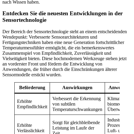
nach Wissen haben.
Entdecken Sie die neuesten Entwicklungen in der
Sensortechnologie
Der Bereich der Sensortechnologie steht an einem entscheidenden
Wendepunkt: Verbesserte Sensorarchitekturen und
Fertigungstechniken haben eine neue Generation fortschrittlicher
Temperaturmessfühler ermöglicht, die ein bemerkenswertes
Zusammenspiel von Empfindlichkeit, Zuverlässigkeit und
Vielseitigkeit bieten. Diese hochmodernen Werkzeuge stehen jetzt
an vorderster Front und fördern die Entwicklung von
Anwendungen, die früher durch die Einschränkungen älterer
Sensormodelle erstickt wurden.
Beförderung
Auswirkungen
Anwendung
Verbessert die Erkennung
Klimaforschu
Erhöhte
von subtilen
biomedizinisc
Empfindlichkeit
Temperaturschwankungen
Überwachun
Industrielle
Sorgt für gleichbleibende
Erhöhte
Prozesskontrol
Leistung im Laufe der
Verlässlichkeit
Luft- und
Zeit