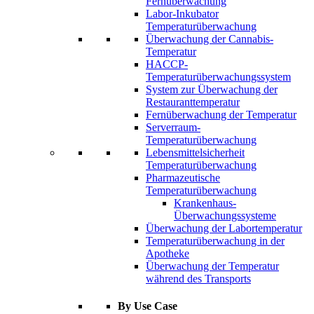
Fernüberwachung
Labor-Inkubator
Temperaturüberwachung
Überwachung der Cannabis-
Temperatur
HACCP-
Temperaturüberwachungssystem
System zur Überwachung der
Restauranttemperatur
Fernüberwachung der Temperatur
Serverraum-
Temperaturüberwachung
Lebensmittelsicherheit
Temperaturüberwachung
Pharmazeutische
Temperaturüberwachung
Krankenhaus-
Überwachungssysteme
Überwachung der Labortemperatur
Temperaturüberwachung in der
Apotheke
Überwachung der Temperatur
während des Transports
By Use Case