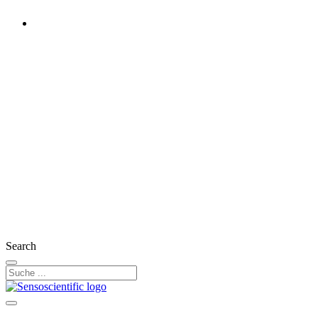
Austria
Rest of the World
United States
United Kingdom
Ireland
France
Germany
Switzerland
Search