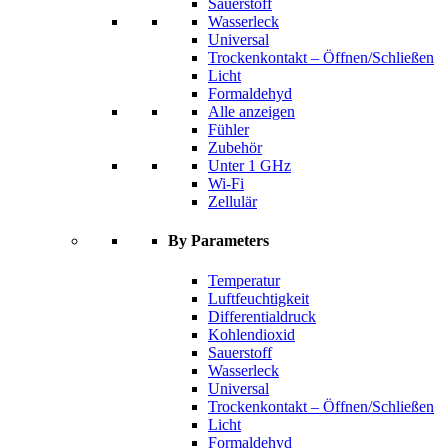
Sauerstoff
Wasserleck
Universal
Trockenkontakt – Öffnen/Schließen
Licht
Formaldehyd
Alle anzeigen
Fühler
Zubehör
Unter 1 GHz
Wi-Fi
Zellulär
By Parameters
Temperatur
Luftfeuchtigkeit
Differentialdruck
Kohlendioxid
Sauerstoff
Wasserleck
Universal
Trockenkontakt – Öffnen/Schließen
Licht
Formaldehyd