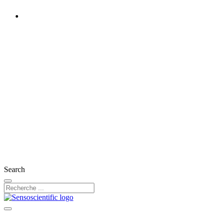
France
Rest of the World
United States
United Kingdom
Ireland
Germany
Austria
Switzerland
Search