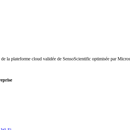
r de la plateforme cloud validée de SensoScientific optimisée par Micro
reprise
r Wi-Fi