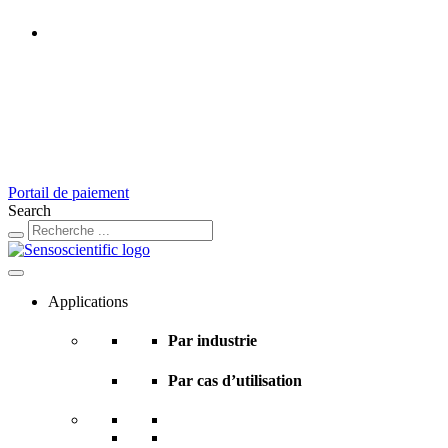
France
Rest of the World
United States
United Kingdom
Ireland
Germany
Austria
Switzerland
Portail de paiement
Search
Applications
Par industrie
Par cas d’utilisation