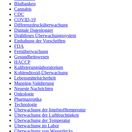
Blutbanken
Cannabis
CDC
COVID-19
Differenzdrucküberwachung
Digitale Datenlogger
Drahtloses Überwachungssystem
Einhaltung der Vorschriften
FDA
Fernüberwachung
Gesundheitswesen
HACCP
Kalibrierungslaboratorium
Kohlendioxid-Überwachung
Lebensmittelsicherheit
Mapping-Validierung
Neueste Nachrichten
Onkologie
Pharmazeutika
Technologie
Überwachung der Impfstofftemperatur
Überwachung der Luftfeuchtigkeit
Überwachung der Temperatur
Überwachung im Labor
Überwachung von Wasserlecks