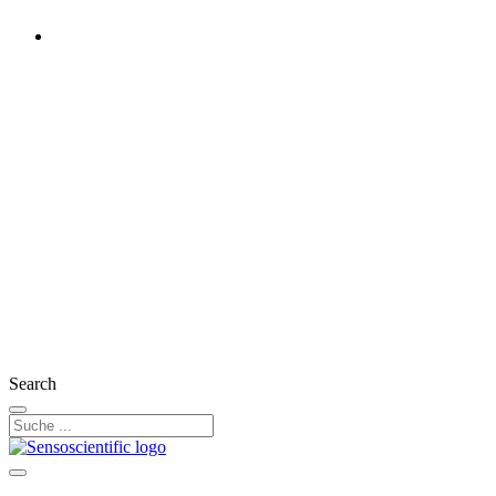
Germany
Rest of the World
United States
United Kingdom
Ireland
France
Austria
Switzerland
Search